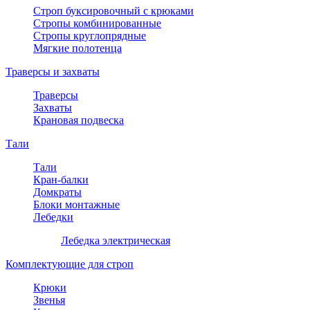
Строп буксировочный с крюками
Стропы комбинированные
Стропы круглопрядные
Мягкие полотенца
Траверсы и захваты
Траверсы
Захваты
Крановая подвеска
Тали
Тали
Кран-балки
Домкраты
Блоки монтажные
Лебедки
Лебедка электрическая
Комплектующие для строп
Крюки
Звенья